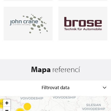
Mapa
referencí
Filtrovat data
+
17
−