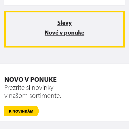
Slevy
Nové v ponuke
NOVO V PONUKE
Prezrite si novinky
v našom sortimente.
K NOVINKÁM