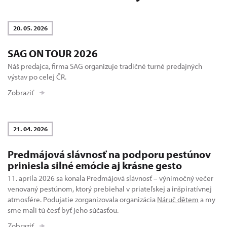
20. 05. 2026
SAG ON TOUR 2026
Náš predajca, firma SAG organizuje tradičné turné predajných
výstav po celej ČR.
Zobraziť
21. 04. 2026
Predmájová slávnosť na podporu pestúnov
priniesla silné emócie aj krásne gesto
11. apríla 2026 sa konala Predmájová slávnosť – výnimočný večer
venovaný pestúnom, ktorý prebiehal v priateľskej a inšpiratívnej
atmosfére. Podujatie zorganizovala organizácia
Náruč dětem
a my
sme mali tú česť byť jeho súčasťou.
Zobraziť