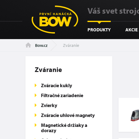
Váš svet strojo
PRODUKTY
AKCIE
Zváranie
Bow.cz
Zváranie
Zváracie kukly
Filtračné zariadenie
Zvierky
Zváracie uhlové magnety
Magnetické držiaky a
dorazy