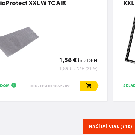
ioProtect XXL W TC AIR
XXL
1,56 €
bez DPH
1,89 €
s DPH (21 %)
ADOM
SKL
OBJ. ČÍSLO: 1662209
i
NAČÍTAŤ VIAC (+10)