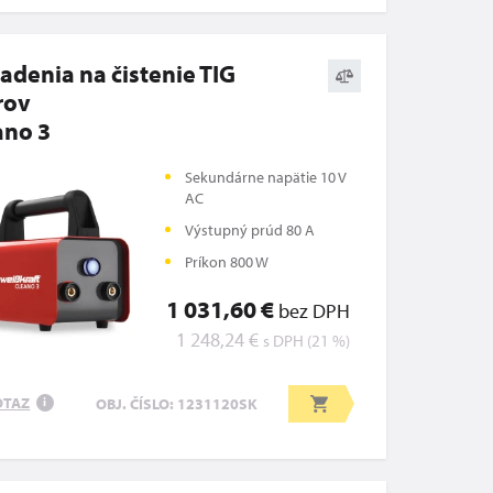
iadenia na čistenie TIG
rov
ano 3
Sekundárne napätie 10 V
AC
Výstupný prúd 80 A
Príkon 800 W
1 031,60 €
bez DPH
1 248,24 €
s DPH (21 %)
OTAZ
OBJ. ČÍSLO: 1231120SK
i