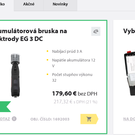
tko
Akčné
Novinky
umulátorová bruska na
Vyb
ktrody EG 3 DC
Nabíjací prúd 3 A
Napätie akumulátora 12
V
Počet stupňov výkonu
32
179,60 €
bez DPH
217,32 €
s DPH (21 %)
OTAZ
NA D
OBJ. ČÍSLO: 1692003
i