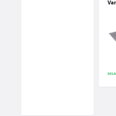
Var
SKL