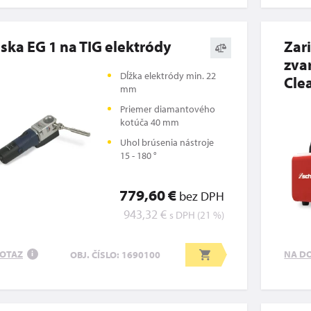
ska EG 1 na TIG elektródy
Zar
zva
Dĺžka elektródy min. 22
Cle
mm
Priemer diamantového
kotúča 40 mm
Uhol brúsenia nástroje
15 - 180 °
779,60 €
bez DPH
943,32 €
s DPH (21 %)
OTAZ
NA D
OBJ. ČÍSLO: 1690100
i