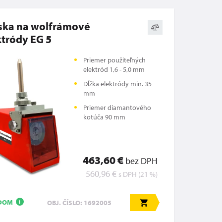
ska na wolfrámové
ktródy EG 5
Priemer použiteľných
elektród 1,6 - 5,0 mm
Dĺžka elektródy min. 35
mm
Priemer diamantového
kotúča 90 mm
463,60 €
bez DPH
560,96 €
s DPH (21 %)
ADOM
OBJ. ČÍSLO: 1692005
i