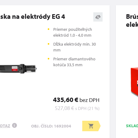
ska na elektródy EG 4
Brú
ele
Priemer použiteľných
elektród 1,0 - 4,0 mm
Dĺžka elektródy min. 30
mm
Priemer diamantového
kotúča 33,5 mm
435,60 €
bez DPH
527,08 €
s DPH (21 %)
OTAZ
SKL
OBJ. ČÍSLO: 1692004
i