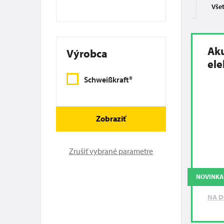
Vše
Ak
Výrobca
ele
Schweißkraft®
Zobraziť
Zrušiť vybrané parametre
NOVINKA
NA D