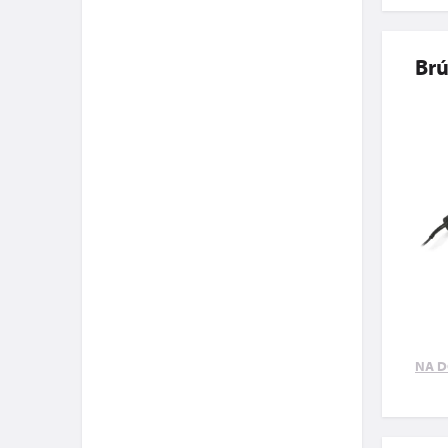
Brú
NA D