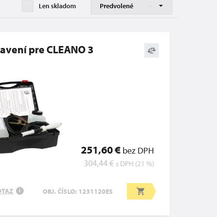
Len skladom
avení pre CLEANO 3
251,60 €
bez DPH
304,44 €
s DPH (21 %)
OTAZ
OBJ. ČÍSLO: 1231120ES
i