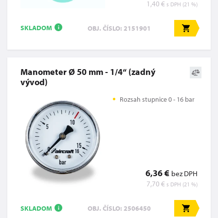
1,40 €
s DPH (21 %)
SKLADOM
OBJ. ČÍSLO: 2151901
i
Manometer Ø 50 mm - 1/4“ (zadný
vývod)
Rozsah stupnice 0 - 16 bar
6,36 €
bez DPH
7,70 €
s DPH (21 %)
SKLADOM
OBJ. ČÍSLO: 2506450
i