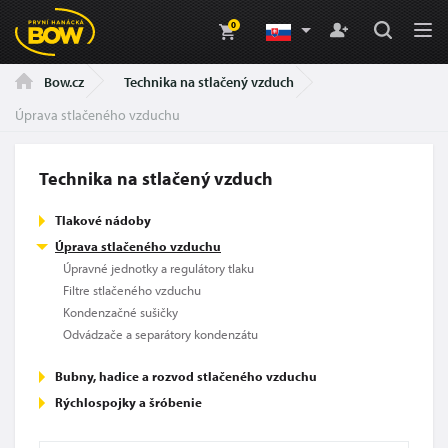
0
Technika na stlačený vzduch
Bow.cz
Úprava stlačeného vzduchu
Technika na stlačený vzduch
Tlakové nádoby
Úprava stlačeného vzduchu
Úpravné jednotky a regulátory tlaku
Filtre stlačeného vzduchu
Kondenzačné sušičky
Odvádzače a separátory kondenzátu
Bubny, hadice a rozvod stlačeného vzduchu
Rýchlospojky a šróbenie