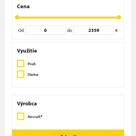
Cena
Od
do
€
Využitie
Profi
Dielne
Výrobca
Aircraft®