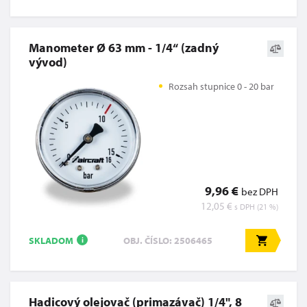
Manometer Ø 63 mm - 1/4“ (zadný
vývod)
Rozsah stupnice 0 - 20 bar
9,96 €
bez DPH
12,05 €
s DPH (21 %)
SKLADOM
OBJ. ČÍSLO: 2506465
i
Hadicový olejovač (primazávač) 1/4", 8