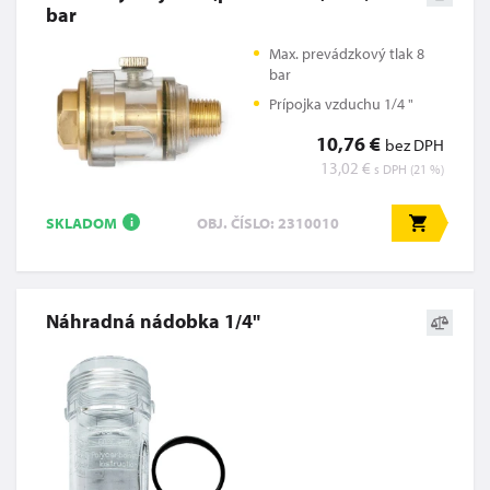
bar
Max. prevádzkový tlak 8
bar
Prípojka vzduchu 1/4 "
10,76 €
bez DPH
13,02 €
s DPH (21 %)
SKLADOM
OBJ. ČÍSLO: 2310010
i
Náhradná nádobka 1/4"