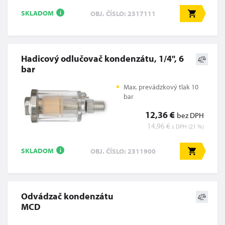
SKLADOM
OBJ. ČÍSLO: 2317111
i
Hadicový odlučovač kondenzátu, 1/4", 6
bar
Max. prevádzkový tlak 10
bar
12,36 €
bez DPH
14,96 €
s DPH (21 %)
SKLADOM
OBJ. ČÍSLO: 2311900
i
Odvádzač kondenzátu
MCD