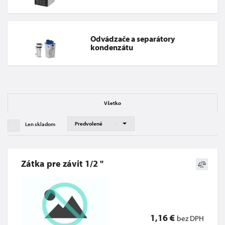
Odvádzače a separátory
kondenzátu
Všetko
Len skladom
Zátka pre závit 1/2 "
1,16 €
bez DPH