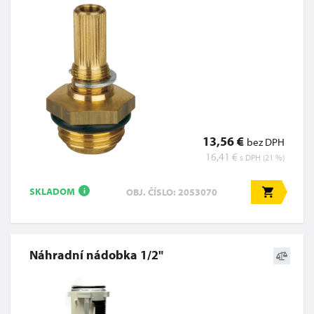
13,56 €
bez DPH
16,41 €
s DPH (21 %)
SKLADOM
OBJ. ČÍSLO: 2053070
i
Náhradní nádobka 1/2"