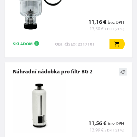
11,16 €
bez DPH
13,50 €
s DPH (21 %)
SKLADOM
OBJ. ČÍSLO: 2317101
i
Náhradní nádobka pro filtr BG 2
11,56 €
bez DPH
13,99 €
s DPH (21 %)