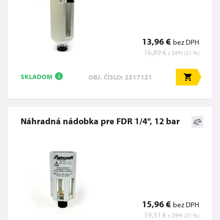
13,96 €
bez DPH
16,89 €
s DPH (21 %)
SKLADOM
OBJ. ČÍSLO: 2317121
i
Náhradná nádobka pre FDR 1/4", 12 bar
15,96 €
bez DPH
19,31 €
s DPH (21 %)