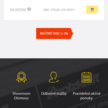
NA DOTAZ
OBJ. ČÍSLO: 2316001
i
NAČÍTAŤ VIAC (+10)
Showroom
Odborné služby
Pravidelné akčné
Olomouc
ponuky