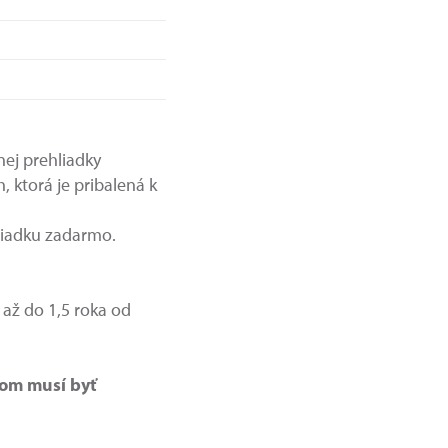
nej prehliadky
 ktorá je pribalená k
liadku zadarmo.
až do 1,5 roka od
rom musí byť