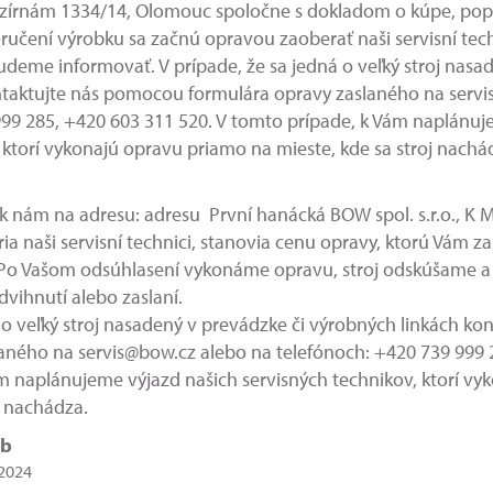
Mrazírnám 1334/14, Olomouc spoločne s dokladom o kúpe, po
oručení výrobku sa začnú opravou zaoberať naši servisní tec
udeme informovať. V prípade, že sa jedná o veľký stroj nasa
ntaktujte nás pomocou formulára opravy zaslaného na serv
99 285, +420 603 311 520. V tomto prípade, k Vám naplánuj
 ktorí vykonajú opravu priamo na mieste, kde sa stroj nachá
oj k nám na adresu: adresu První hanácká BOW spol. s.r.o., K
a naši servisní technici, stanovia cenu opravy, ktorú Vám za
. Po Vašom odsúhlasení vykonáme opravu, stroj odskúšame 
vihnutí alebo zaslaní.
á o veľký stroj nasadený v prevádzke či výrobných linkách k
aného na servis@bow.cz alebo na telefónoch: +420 739 999 
m naplánujeme výjazd našich servisných technikov, ktorí v
j nachádza.
eb
.2024