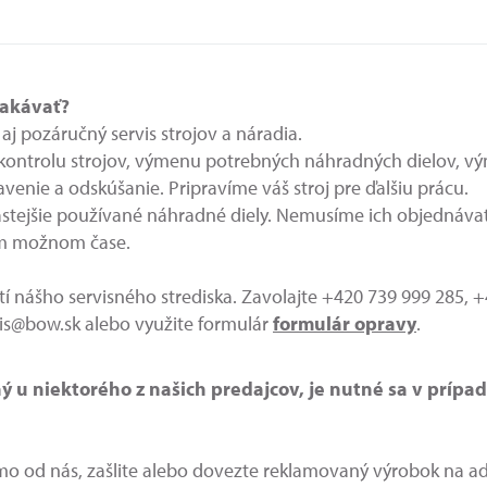
čakávať?
j pozáručný servis strojov a náradia.
ontrolu strojov, výmenu potrebných náhradných dielov, vý
venie a odskúšanie. Pripravíme váš stroj pre ďalšiu prácu.
tejšie používané náhradné diely. Nemusíme ich objednávať 
om možnom čase.
tí nášho servisného strediska. Zavolajte +420 739 999 285, 
vis@bow.sk alebo využite formulár
formulár opravy
.
ý u niektorého z našich predajcov, je nutné sa v prípa
riamo od nás, zašlite alebo dovezte reklamovaný výrobok na 