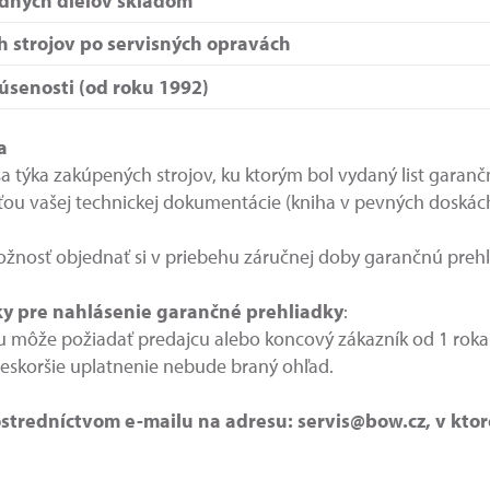
dných dielov skladom
ch strojov po servisných opravách
úsenosti (od roku 1992)
a
a týka zakúpených strojov, ku ktorým bol vydaný list garanč
ťou vašej technickej dokumentácie (kniha v pevných doskách,
žnosť objednať si v priebehu záručnej doby garančnú preh
y pre nahlásenie garančné prehliadky
:
 môže požiadať predajcu alebo koncový zákazník od 1 roka 
neskoršie uplatnenie nebude braný ohľad.
stredníctvom e-mailu na adresu: servis@bow.cz, v kto