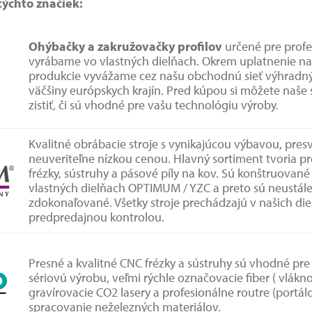
ýchto značiek:
Ohýbačky a zakružovačky profilov
určené pre profe
vyrábame vo vlastných dielňach. Okrem uplatnenie n
produkcie vyvážame cez našu obchodnú sieť výhradn
väčšiny európskych krajín. Pred kúpou si môžete naše s
zistiť, či sú vhodné pre vašu technológiu výroby.
Kvalitné obrábacie stroje s vynikajúcou výbavou, pr
neuveriteľne nízkou cenou. Hlavný sortiment tvoria p
frézky, sústruhy a pásové píly na kov. Sú konštruovan
vlastných dielňach OPTIMUM / YZC a preto sú neustále
zdokonaľované. Všetky stroje prechádzajú v našich die
predpredajnou kontrolou.
Presné a kvalitné CNC frézky a sústruhy sú vhodné pr
sériovú výrobu, veľmi rýchle označovacie fiber ( vláknov
gravírovacie CO2 lasery a profesionálne routre (portálo
spracovanie neželezných materiálov.