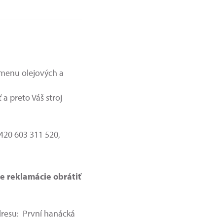
menu olejových a
a preto Váš stroj
+420 603 311 520,
de reklamácie obrátiť
adresu: První hanácká