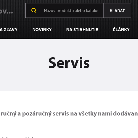
v...
HĽADAŤ
 A ZĽAVY
NOVINKY
NA STIAHNUTIE
ČLÁNKY
Servis
učný a pozáručný servis na všetky nami dodávan