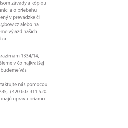
pisom závady a kópiou
hnici a o priebehu
dený v prevádzke či
is@bow.cz alebo na
eme výjazd našich
dza.
 Mrazírnám 1334/14,
šleme v čo najkratšej
a budeme Vás
ontaktujte nás pomocou
285, +420 603 311 520.
ykonajú opravu priamo