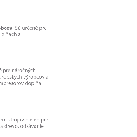
obcov.
Sú určené pre
ielňach a
né pre náročných
urópskych výrobcov a
ompresorov dopĺňa
ent strojov nielen pre
a drevo, odsávanie