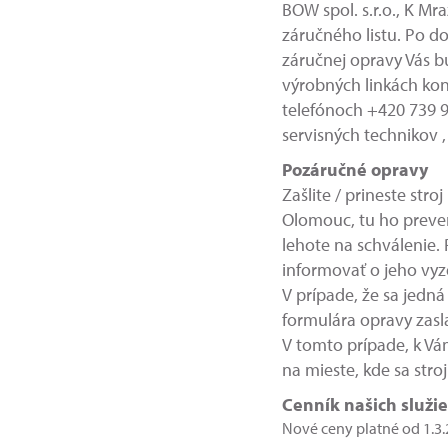
BOW spol. s.r.o., K 
záručného listu. Po d
záručnej opravy Vás b
výrobných linkách ko
telefónoch +420 739 9
servisných technikov ,
Pozáručné opravy
Zašlite / prineste str
Olomouc, tu ho preveri
lehote na schválenie
informovať o jeho vyzd
V prípade, že sa jedn
formulára opravy zasl
V tomto prípade, k Vá
na mieste, kde sa stro
Cenník našich služi
Nové ceny platné od 1.3