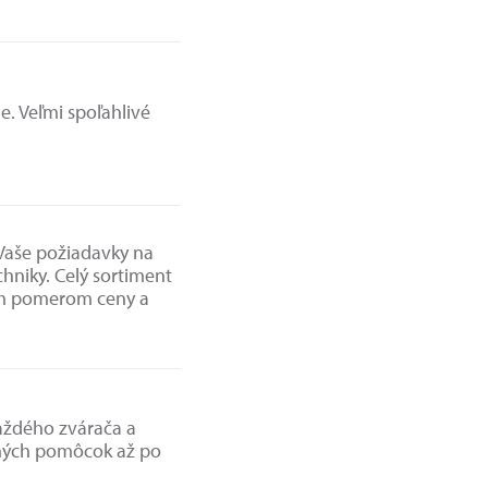
e. Veľmi spoľahlivé
 Vaše požiadavky na
hniky. Celý sortiment
m pomerom ceny a
každého zvárača a
nných pomôcok až po