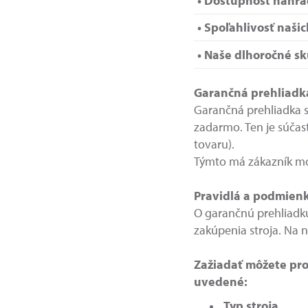
• Dostupnosť náhra
• Spoľahlivosť naši
• Naše dlhoročné sk
Garančná prehliadk
Garančná prehliadka s
zadarmo. Ten je súčas
tovaru).
Týmto má zákazník mo
Pravidlá a podmienk
O garančnú prehliadku
zakúpenia stroja. Na 
Zažiadať môžete pro
uvedené:
Typ stroja