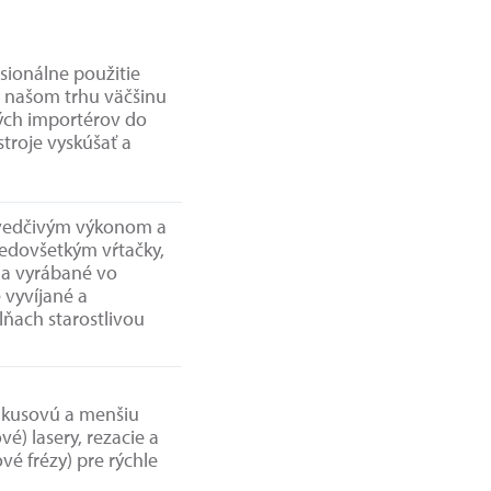
sionálne použitie
a našom trhu väčšinu
ých importérov do
troje vyskúšať a
esvedčivým výkonom a
redovšetkým vŕtačky,
é a vyrábané vo
 vyvíjané a
lňach starostlivou
e kusovú a menšiu
é) lasery, rezacie a
vé frézy) pre rýchle