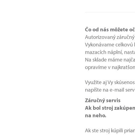
Čo od nás môžete o
Autorizovaný záručný a
Vykonávame celkovú k
mazacích náplní, nasta
Na sklade máme najčas
opravíme v najkratš
Využite aj Vy skúsenos
napíšte na e-mail ser
Záručný servis
Ak bol stroj zakúpen
na neho.
Ak ste stroj kúpili p