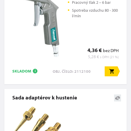
Pracovný tlak 2 – 6 bar
Spotreba vzduchu 80 - 300
l/min
4,36 €
bez DPH
5,28 €
s DPH (21 %)
SKLADOM
OBJ. ČÍSLO: 2112100
i
Sada adaptérov k hustenie