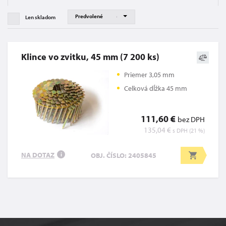
Len skladom
Klince vo zvitku, 45 mm (7 200 ks)
Priemer 3,05 mm
Celková dĺžka 45 mm
111,60 €
bez DPH
135,04 €
s DPH (21 %)
NA DOTAZ
OBJ. ČÍSLO: 2405845
i