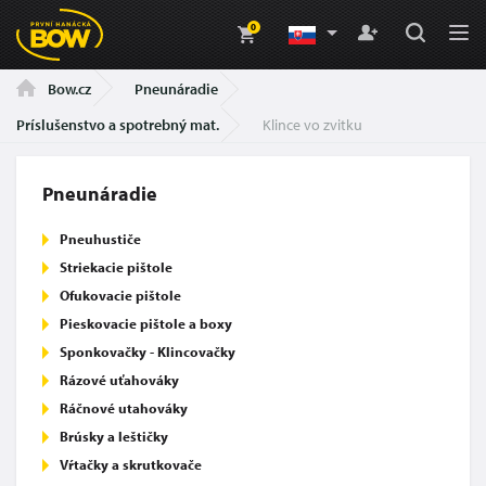
0
Pneunáradie
Bow.cz
Príslušenstvo a spotrebný mat.
Klince vo zvitku
Pneunáradie
Pneuhustiče
Striekacie pištole
Ofukovacie pištole
Pieskovacie pištole a boxy
Sponkovačky - Klincovačky
Rázové uťahováky
Ráčnové utahováky
Brúsky a leštičky
Vŕtačky a skrutkovače