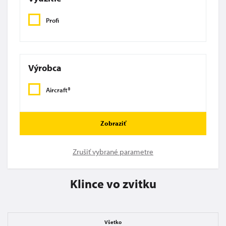
Profi
Výrobca
Aircraft®
Zobraziť
Zrušiť vybrané parametre
Klince vo zvitku
Všetko