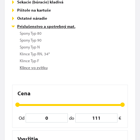
Sekacie (búracie) kladivá
Pištole na kartuše
Ostatné náradie
Príslušenstvo a spotrebný mat.
Spony Typ 80
Spony Typ 90
Spony Typ N
Klince Typ RN, 34°
Klince Typ F
Klince vo zvitku
Cena
Od
do
€
Využitie