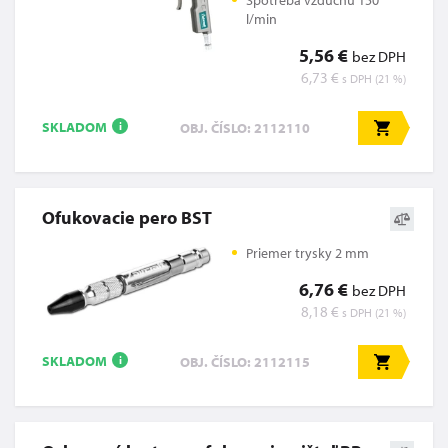
l/min
5,56 €
bez DPH
6,73 €
s DPH (21 %)
SKLADOM
OBJ. ČÍSLO: 2112110
i
Ofukovacie pero BST
Priemer trysky 2 mm
6,76 €
bez DPH
8,18 €
s DPH (21 %)
SKLADOM
OBJ. ČÍSLO: 2112115
i