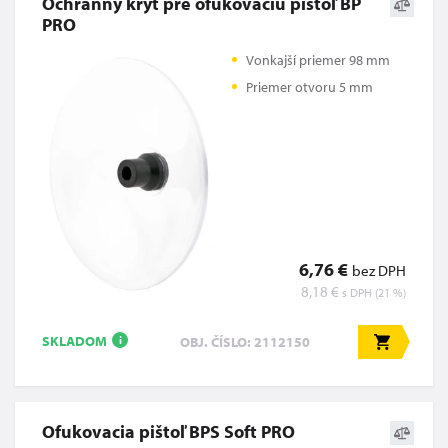
Ochranný kryt pre ofukovaciu pištoľ BP
PRO
Vonkajší priemer 98 mm
Priemer otvoru 5 mm
6,76 €
bez DPH
8,18 €
s DPH (21 %)
SKLADOM
OBJ. ČÍSLO: 2112150
i
Ofukovacia pištoľ BPS Soft PRO