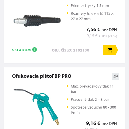
Priemer trysky 1,5 mm
Rozmery (š × v × h) 115 ×
27 × 27 mm
7,56 €
bez DPH
9,15 €
s DPH (21 %)
SKLADOM
OBJ. ČÍSLO: 2102130
i
Ofukovacia pištoľ BP PRO
Max. prevádzkový tlak 11
bar
Pracovný tlak 2 – 8 bar
Spotreba vzduchu 80 - 300
l/min
9,16 €
bez DPH