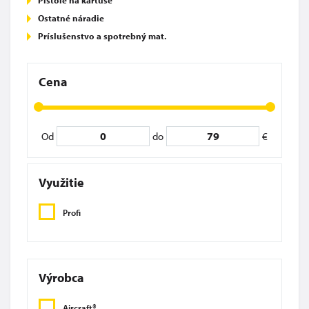
Pištole na kartuše
Ostatné náradie
Príslušenstvo a spotrebný mat.
Cena
Od
do
€
Využitie
Profi
Výrobca
Aircraft®