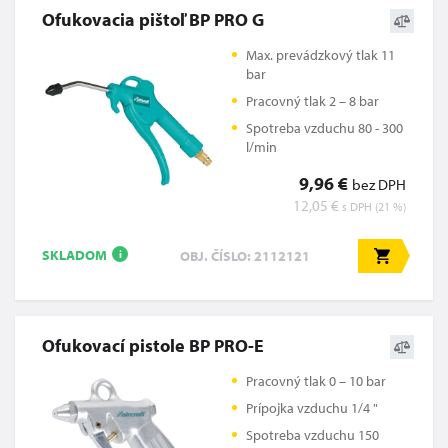
Ofukovacia pištoľ BP PRO G
Max. prevádzkový tlak 11
bar
Pracovný tlak 2 – 8 bar
Spotreba vzduchu 80 - 300
l/min
9,96 €
bez DPH
12,05 €
s DPH (21 %)
SKLADOM
OBJ. ČÍSLO: 2112121
i
Ofukovací pistole BP PRO-E
Pracovný tlak 0 – 10 bar
Prípojka vzduchu 1/4 "
Spotreba vzduchu 150