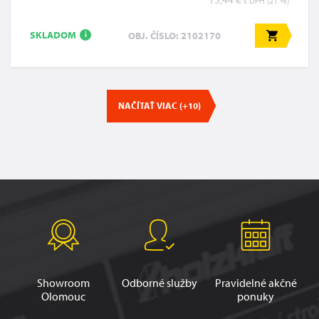
s DPH (21 %)
SKLADOM
OBJ. ČÍSLO: 2102170
i
NAČÍTAŤ VIAC (+10)
Showroom
Odborné služby
Pravidelné akčné
Olomouc
ponuky