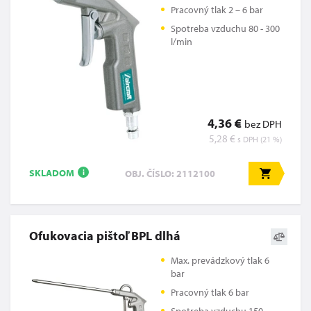
Pracovný tlak 2 – 6 bar
Spotreba vzduchu 80 - 300
l/min
4,36 €
bez DPH
5,28 €
s DPH (21 %)
SKLADOM
OBJ. ČÍSLO: 2112100
i
Ofukovacia pištoľ BPL dlhá
Max. prevádzkový tlak 6
bar
Pracovný tlak 6 bar
Spotreba vzduchu 150