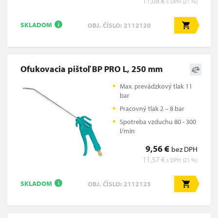
11,08 €
s DPH (21 %)
SKLADOM
OBJ. ČÍSLO: 2112120
i
Ofukovacia pištoľ BP PRO L, 250 mm
Max. prevádzkový tlak 11
bar
Pracovný tlak 2 – 8 bar
Spotreba vzduchu 80 - 300
l/min
9,56 €
bez DPH
11,57 €
s DPH (21 %)
SKLADOM
OBJ. ČÍSLO: 2112123
i