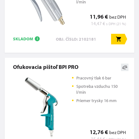
l/min
11,96 €
bez DPH
14,47 €
s DPH (21 %)
SKLADOM
OBJ. ČÍSLO: 2102181
i
Ofukovacia pištoľ BPI PRO
Pracovný tlak 6 bar
Spotreba vzduchu 150
l/min
Priemer trysky 16 mm
12,76 €
bez DPH
15,44 €