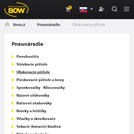
0
Pneunáradie
Ofukovacie pištole
Bow.cz
Pneunáradie
Pneuhustiče
Striekacie pištole
Ofukovacie pištole
Pieskovacie pištole a boxy
Sponkovačky - Klincovačky
Rázové uťahováky
Ráčnové utahováky
Brúsky a leštičky
Vŕtačky a skrutkovače
Sekacie (búracie) kladivá