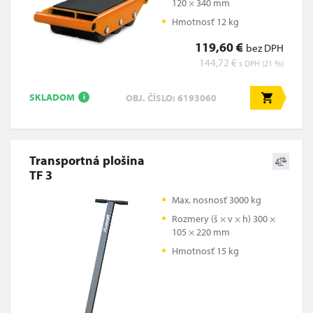
120 × 340 mm
Hmotnosť 12 kg
119,60 €
bez DPH
144,72 €
s DPH (21 %)
SKLADOM
OBJ. ČÍSLO: 6193060
i
Transportná plošina
TF 3
Max. nosnosť 3000 kg
Rozmery (š × v × h) 300 ×
105 × 220 mm
Hmotnosť 15 kg