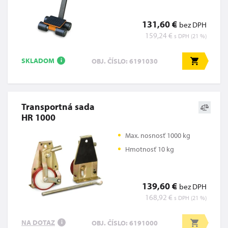
131,60 €
bez DPH
159,24 €
s DPH (21 %)
SKLADOM
OBJ. ČÍSLO: 6191030
i
Transportná sada
HR 1000
Max. nosnosť 1000 kg
Hmotnosť 10 kg
139,60 €
bez DPH
168,92 €
s DPH (21 %)
NA DOTAZ
OBJ. ČÍSLO: 6191000
i