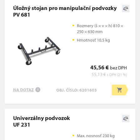
Úložný stojan pro manipulační podvozky
PV 681
Rozmery (š × v × h) 810 ×
250 × 630 mm
Hmotnosť 10,5 kg
45,56 €
bez DPH
55,13 €
s DPH (21 %)
NA DOTAZ
OBJ. ČÍSLO: 6201603
i
Univerzálny podvozok
UF 231
Max. nosnosť 230 kg