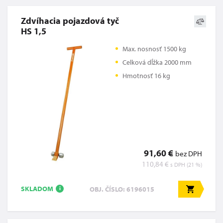
Zdvíhacia pojazdová tyč
HS 1,5
Max. nosnosť 1500 kg
Celková dĺžka 2000 mm
Hmotnosť 16 kg
91,60 €
bez DPH
110,84 €
s DPH (21 %)
SKLADOM
OBJ. ČÍSLO: 6196015
i