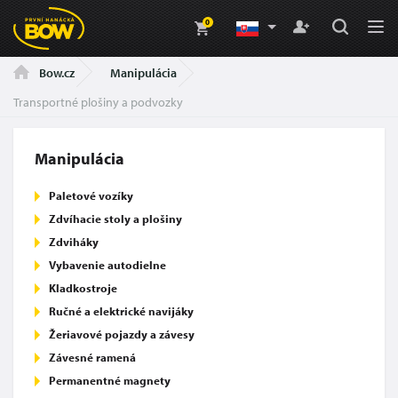
0
Manipulácia
Bow.cz
Transportné plošiny a podvozky
Manipulácia
Paletové vozíky
Zdvíhacie stoly a plošiny
Zdviháky
Vybavenie autodielne
Kladkostroje
Ručné a elektrické navijáky
Žeriavové pojazdy a závesy
Závesné ramená
Permanentné magnety