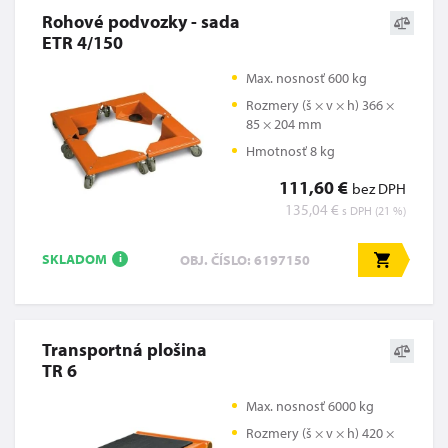
Rohové podvozky - sada
ETR 4/150
Max. nosnosť 600 kg
Rozmery (š × v × h) 366 ×
85 × 204 mm
Hmotnosť 8 kg
111,60 €
bez DPH
135,04 €
s DPH (21 %)
SKLADOM
OBJ. ČÍSLO: 6197150
i
Transportná plošina
TR 6
Max. nosnosť 6000 kg
Rozmery (š × v × h) 420 ×