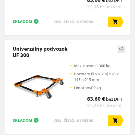
bez DPH
101,16 €
s DPH (21 %)
SKLADOM
OBJ. ČÍSLO: 6193030
i
Univerzálny podvozok
UF 300
Max. nosnosť 300 kg
Rozmery (š × v × h) 520 ×
115 × 215 mm
Hmotnosť 9 kg
83,60 €
bez DPH
101,16 €
s DPH (21 %)
SKLADOM
OBJ. ČÍSLO: 6190300
i