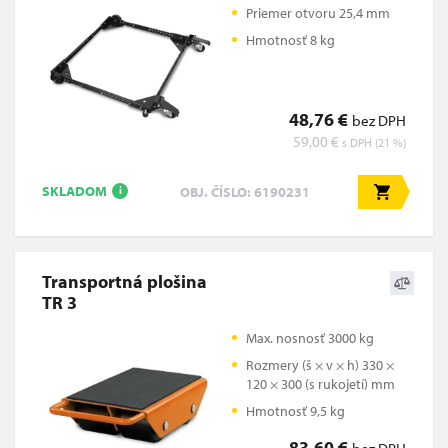
Priemer otvoru 25,4 mm
Hmotnosť 8 kg
48,76 €
bez DPH
59,00 €
s DPH (21 %)
SKLADOM
OBJ. ČÍSLO: 6190231
i
Transportná plošina
TR 3
Max. nosnosť 3000 kg
Rozmery (š × v × h) 330 ×
120 × 300 (s rukojetí) mm
Hmotnosť 9,5 kg
83,60 €