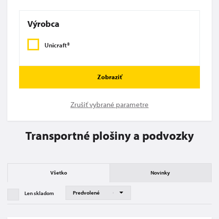
Výrobca
Unicraft®
Zobraziť
Zrušiť vybrané parametre
Transportné plošiny a podvozky
Všetko
Novinky
Len skladom