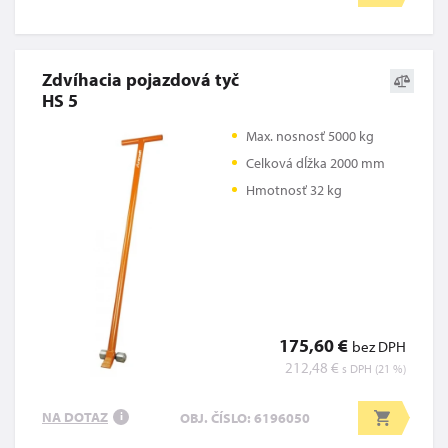
Zdvíhacia pojazdová tyč
HS 5
Max. nosnosť 5000 kg
Celková dĺžka 2000 mm
Hmotnosť 32 kg
175,60 €
bez DPH
212,48 €
s DPH (21 %)
NA DOTAZ
OBJ. ČÍSLO: 6196050
i