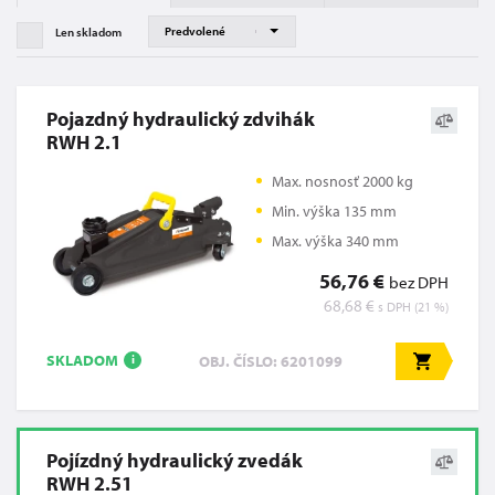
Len skladom
Pojazdný hydraulický zdvihák
RWH 2.1
Max. nosnosť 2000 kg
Min. výška 135 mm
Max. výška 340 mm
56,76 €
bez DPH
68,68 €
s DPH (21 %)
SKLADOM
OBJ. ČÍSLO: 6201099
i
Pojízdný hydraulický zvedák
RWH 2.51