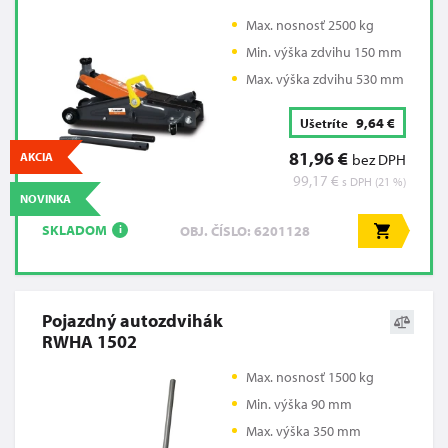
Max. nosnosť 2500 kg
Min. výška zdvihu 150 mm
Max. výška zdvihu 530 mm
9,64 €
Ušetríte
81,96 €
AKCIA
bez DPH
99,17 €
s DPH (21 %)
NOVINKA
SKLADOM
OBJ. ČÍSLO: 6201128
i
Pojazdný autozdvihák
RWHA 1502
Max. nosnosť 1500 kg
Min. výška 90 mm
Max. výška 350 mm