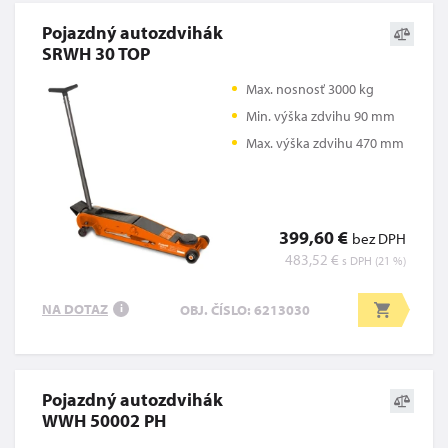
Pojazdný autozdvihák
SRWH 30 TOP
Max. nosnosť 3000 kg
Min. výška zdvihu 90 mm
Max. výška zdvihu 470 mm
399,60 €
bez DPH
483,52 €
s DPH (21 %)
NA DOTAZ
OBJ. ČÍSLO: 6213030
i
Pojazdný autozdvihák
WWH 50002 PH