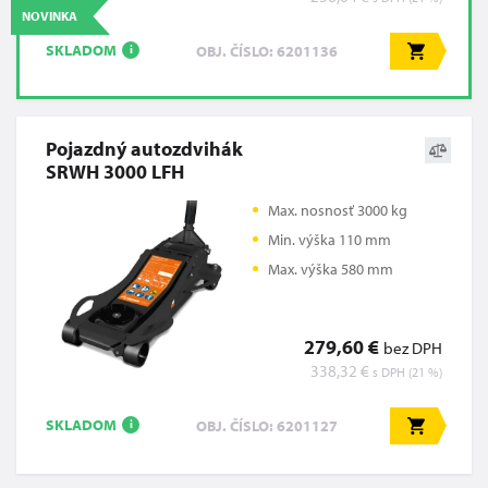
NOVINKA
SKLADOM
OBJ. ČÍSLO: 6201136
i
Pojazdný autozdvihák
SRWH 3000 LFH
Max. nosnosť 3000 kg
Min. výška 110 mm
Max. výška 580 mm
279,60 €
bez DPH
338,32 €
s DPH (21 %)
SKLADOM
OBJ. ČÍSLO: 6201127
i