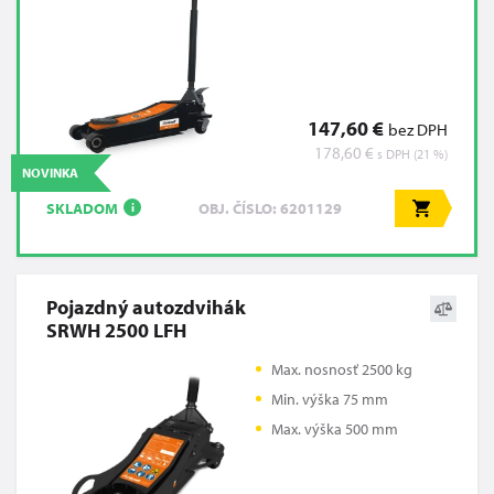
147,60 €
bez DPH
178,60 €
s DPH (21 %)
NOVINKA
SKLADOM
OBJ. ČÍSLO: 6201129
i
Pojazdný autozdvihák
SRWH 2500 LFH
Max. nosnosť 2500 kg
Min. výška 75 mm
Max. výška 500 mm