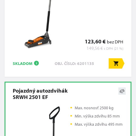
123,60 €
bez DPH
149,56 €
s DPH (21 %)
SKLADOM
OBJ. ČÍSLO: 6201135
i
Pojazdný autozdvihák
SRWH 2501 EF
Max. nosnosť 2500 kg
Min. výška zdvihu 85 mm
Max. výška zdvihu 495 mm