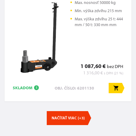
Max. nosnosť 50000 kg
Min. výška zdvihu 215 mm
Max. výška zdvihu 25 t: 444
mm / 50 t: 330 mm mm
1 087,60 €
bez DPH
1 316,00 €
s DPH (21 %)
SKLADOM
OBJ. ČÍSLO: 6201130
i
NAČÍTAŤ VIAC (+3)