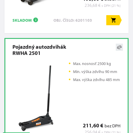
236,68 €
s DPH (21 %)
SKLADOM
OBJ. ČÍSLO: 6201103
i
Pojazdný autozdvihák
RWHA 2501
Max. nosnosť 2500 kg
Min. výška zdvihu 90 mm
Max. výška zdvihu 485 mm
211,60 €
bez DPH
256,04 €
s DPH (21 %)