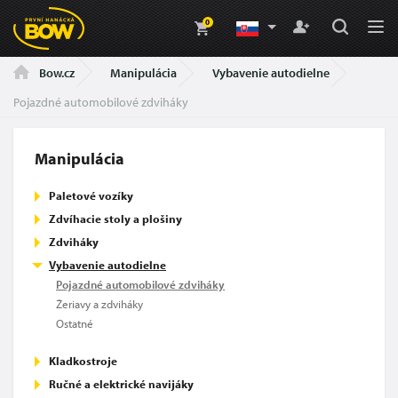
0
Manipulácia
Vybavenie autodielne
Bow.cz
Pojazdné automobilové zdviháky
Manipulácia
Paletové vozíky
Zdvíhacie stoly a plošiny
Zdviháky
Vybavenie autodielne
Pojazdné automobilové zdviháky
Žeriavy a zdviháky
Ostatné
Kladkostroje
Ručné a elektrické navijáky