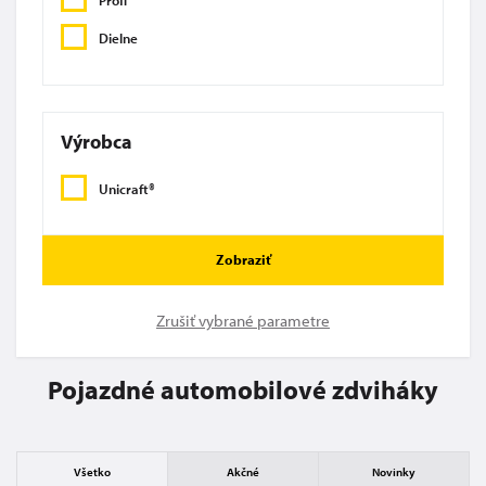
Profi
Dielne
Výrobca
Unicraft®
Zobraziť
Zrušiť vybrané parametre
Pojazdné automobilové zdviháky
Všetko
Akčné
Novinky