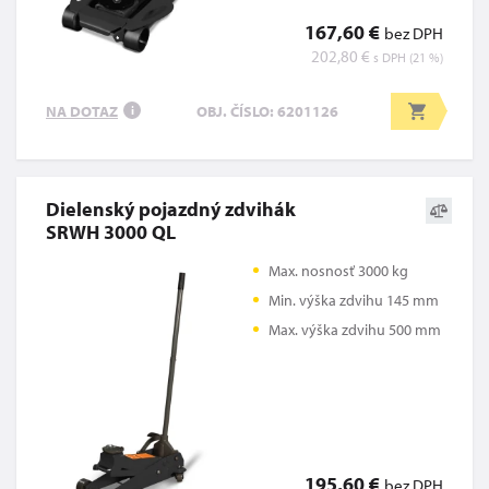
167,60 €
bez DPH
202,80 €
s DPH (21 %)
NA DOTAZ
OBJ. ČÍSLO: 6201126
i
Dielenský pojazdný zdvihák
SRWH 3000 QL
Max. nosnosť 3000 kg
Min. výška zdvihu 145 mm
Max. výška zdvihu 500 mm
195,60 €
bez DPH