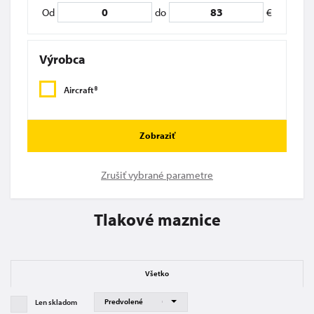
Od
do
€
Výrobca
Aircraft®
Zobraziť
Zrušiť vybrané parametre
Tlakové maznice
Všetko
Len skladom