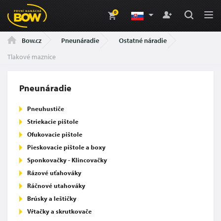
0
Pneunáradie
Ostatné náradie
Bow.cz
Tlakové maznice
Pneunáradie
Pneuhustiče
Striekacie pištole
Ofukovacie pištole
Pieskovacie pištole a boxy
Sponkovačky - Klincovačky
Rázové uťahováky
Ráčnové utahováky
Brúsky a leštičky
Vŕtačky a skrutkovače