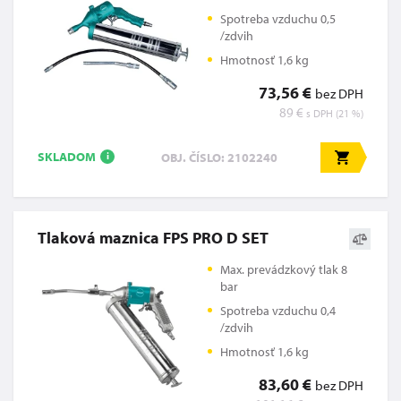
Spotreba vzduchu 0,5
/zdvih
Hmotnosť 1,6 kg
73,56 €
bez DPH
89 €
s DPH (21 %)
SKLADOM
OBJ. ČÍSLO: 2102240
i
Tlaková maznica FPS PRO D SET
Max. prevádzkový tlak 8
bar
Spotreba vzduchu 0,4
/zdvih
Hmotnosť 1,6 kg
83,60 €
bez DPH