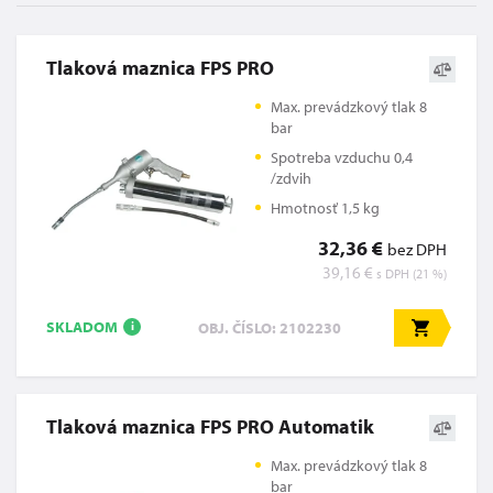
Tlaková maznica FPS PRO
Max. prevádzkový tlak 8
bar
Spotreba vzduchu 0,4
/zdvih
Hmotnosť 1,5 kg
32,36 €
bez DPH
39,16 €
s DPH (21 %)
SKLADOM
OBJ. ČÍSLO: 2102230
i
Tlaková maznica FPS PRO Automatik
Max. prevádzkový tlak 8
bar