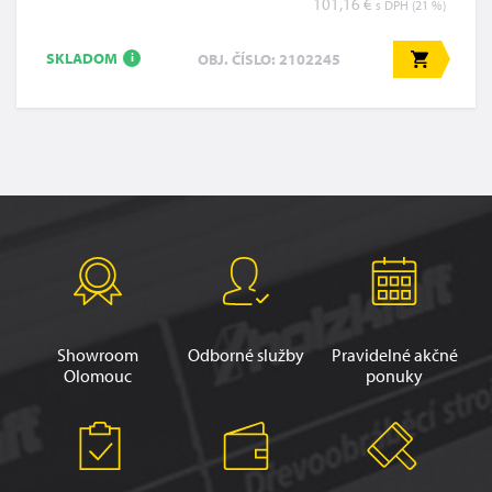
101,16 €
s DPH (21 %)
SKLADOM
OBJ. ČÍSLO: 2102245
i
Showroom
Odborné služby
Pravidelné akčné
Olomouc
ponuky