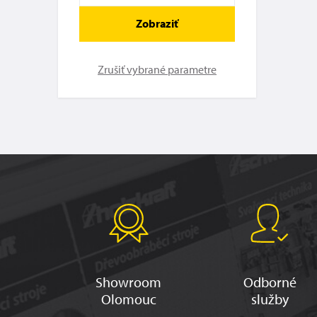
Zobraziť
Zrušiť vybrané parametre
Showroom
Odborné
Olomouc
služby