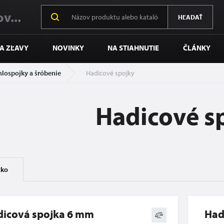
v...
HĽADAŤ
 A ZĽAVY
NOVINKY
NA STIAHNUTIE
ČLÁNKY
hlospojky a šróbenie
Hadicové spojky
Hadicové s
tko
dicová spojka 6 mm
Had