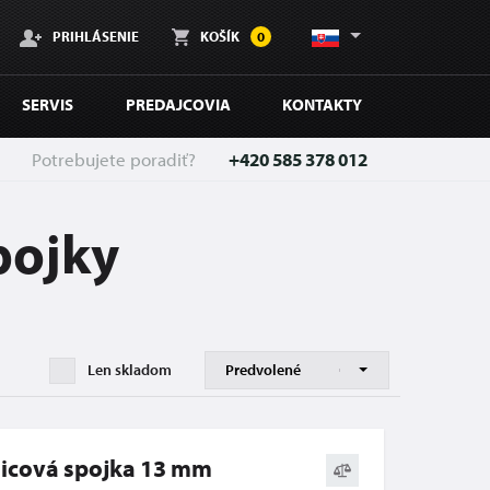
PRIHLÁSENIE
KOŠÍK
0
SERVIS
PREDAJCOVIA
KONTAKTY
Potrebujete poradiť?
+420 585 378 012
pojky
Len skladom
icová spojka 13 mm