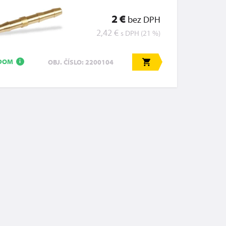
2 €
bez DPH
2,42 €
s DPH (21 %)
ADOM
OBJ. ČÍSLO: 2200104
i