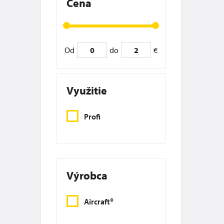
Cena
Od
do
€
Využitie
Profi
Výrobca
Aircraft®