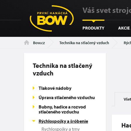
Váš svet strojo
PRODUKTY
AKCIE
Technika na stlačený vzduch
Rýc
Bow.cz
Technika na stlačený
vzduch
Tlakové nádoby
Úprava stlačeného vzduchu
Vše
Bubny, hadice a rozvod
stlačeného vzduchu
Rýchlospojky a šróbenie
Ha
Rychlospojky a trny