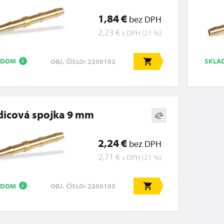
1,84 €
bez DPH
2,23 €
s DPH (21 %)
ADOM
SKL
OBJ. ČÍSLO: 2200102
i
dicová spojka 9 mm
2,24 €
bez DPH
2,71 €
s DPH (21 %)
ADOM
OBJ. ČÍSLO: 2200103
i