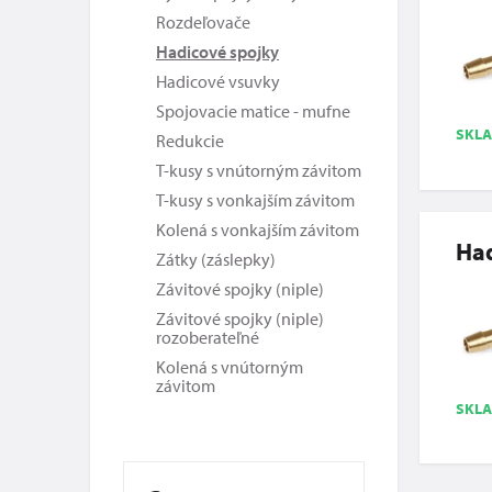
Rozdeľovače
Hadicové spojky
Hadicové vsuvky
Spojovacie matice - mufne
SKL
Redukcie
T-kusy s vnútorným závitom
T-kusy s vonkajším závitom
Kolená s vonkajším závitom
Ha
Zátky (záslepky)
Závitové spojky (niple)
Závitové spojky (niple)
rozoberateľné
Kolená s vnútorným
závitom
SKL