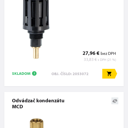
27,96 €
bez DPH
33,83 €
s DPH (21 %)
SKLADOM
OBJ. ČÍSLO: 2053072
i
Odvádzač kondenzátu
MCD