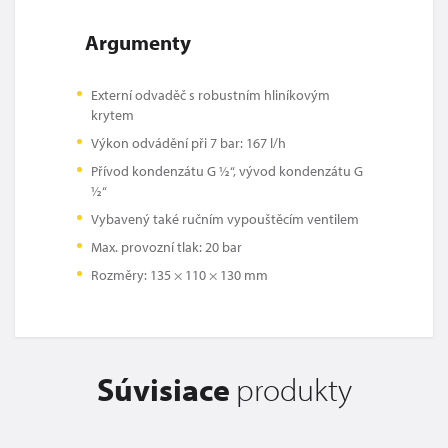
Argumenty
Externí odvaděč s robustním hliníkovým
krytem
Výkon odvádění při 7 bar: 167 l/h
Přívod kondenzátu G ½“, vývod kondenzátu G
½“
Vybavený také ručním vypouštěcím ventilem
Max. provozní tlak: 20 bar
Rozměry: 135 × 110 × 130 mm
Súvisiace
produkty