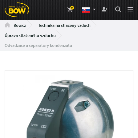
0
Technika na stlačený vzduch
Bow.cz
Úprava stlačeného vzduchu
Odvádzače a separátory kondenzátu