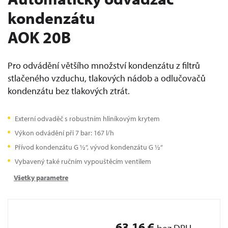
kondenzátu
AOK 20B
Pro odvádění většího množství kondenzátu z filtrů
stlačeného vzduchu, tlakových nádob a odlučovačů
kondenzátu bez tlakových ztrát.
Externí odvaděč s robustním hliníkovým krytem
Výkon odvádění při 7 bar: 167 l/h
Přívod kondenzátu G ½“, vývod kondenzátu G ½“
Vybavený také ručním vypouštěcím ventilem
Všetky parametre
63,16 €