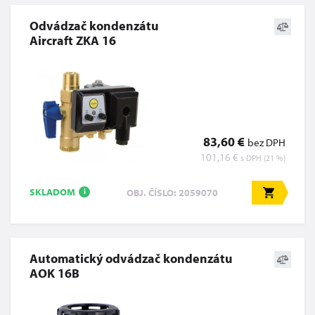
Odvádzač kondenzátu
Aircraft ZKA 16
83,60 €
bez DPH
101,16 €
s DPH (21 %)
SKLADOM
OBJ. ČÍSLO: 2059070
i
Automatický odvádzač kondenzátu
AOK 16B