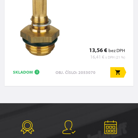
13,56 €
bez DPH
16,41 €
s DPH (21 %)
SKLADOM
OBJ. ČÍSLO: 2053070
i