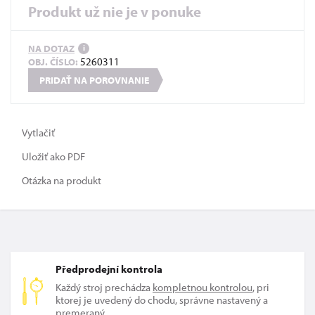
Produkt už nie je v ponuke
NA DOTAZ
i
5260311
OBJ. ČÍSLO:
PRIDAŤ NA POROVNANIE
Vytlačiť
Uložiť ako PDF
Otázka na produkt
Předprodejní kontrola
Každý stroj prechádza
kompletnou kontrolou
, pri
ktorej je uvedený do chodu, správne nastavený a
premeraný.