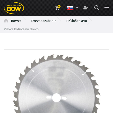
0
Drevoobrábanie
Príslušenstvo
Bow.cz
Pílové kotúče na drevo