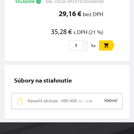
SKLADOM
OBJ. ČÍSLO: PP3375250006DRE
i
29,16 €
bez DPH
35,28 €
s DPH (21 %)
ks
Súbory na stiahnutie
Návod k obsluze - HBS 400
Stiahnuť
(lnk , 1,5 KB)