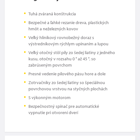
Tuhá zváraná konštrukcia
Bezpečné a ľahké rezanie dreva, plastických
hmôt a neželezných kovov
Veľký hliníkový rovnobežný doraz s
výstredníkovým rýchlym upínaním a lupou
Veľký otočný stôl píly zo šedej liatiny z jedného
kusu, otočný v rozsahu 0 ° až 45 °, so
zabrúseným povrchom
Presné vedenie pílového pásu hore a dole
Zotrvačníky zo šedej liatiny so špeciálnou
povrchovou vrstvou na styčných plochách
S výkonným motorom
Bezpečnostný spínač pre automatické
vypnutie pri otvorení dverí