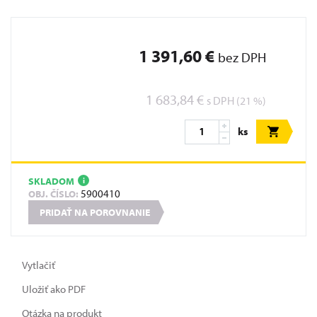
1 391,60 €
bez DPH
1 683,84 €
s DPH (21 %)
ks
SKLADOM
i
5900410
OBJ. ČÍSLO:
PRIDAŤ NA POROVNANIE
Vytlačiť
Uložiť ako PDF
Otázka na produkt