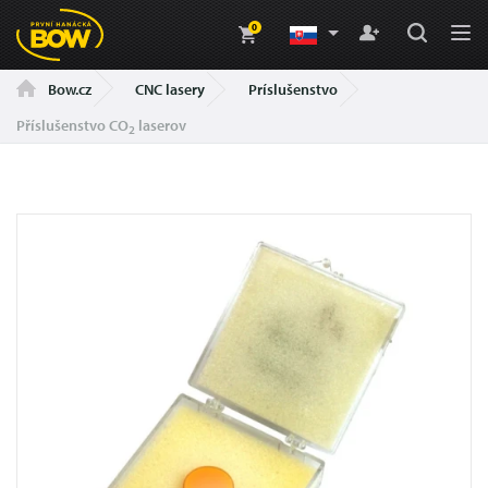
0
CNC lasery
Príslušenstvo
Bow.cz
Příslušenstvo CO
laserov
2