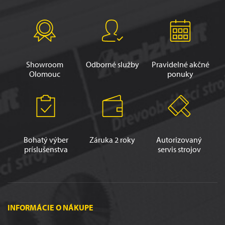
Showroom
Odborné služby
Pravidelné akčné
Olomouc
ponuky
Bohatý výber
Záruka 2 roky
Autorizovaný
príslušenstva
servis strojov
INFORMÁCIE O NÁKUPE