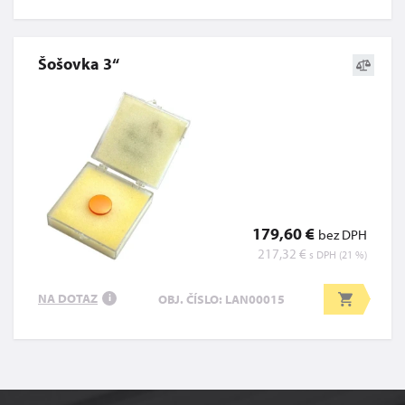
Šošovka 3“
179,60 €
bez DPH
217,32 €
s DPH (21 %)
NA DOTAZ
OBJ. ČÍSLO: LAN00015
i