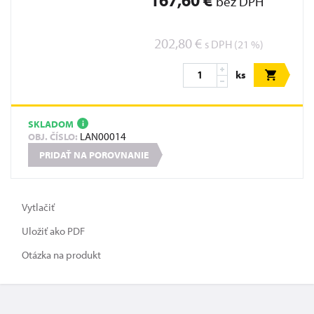
167,60 €
bez DPH
202,80 €
s DPH (21 %)
ks
SKLADOM
i
LAN00014
OBJ. ČÍSLO:
PRIDAŤ NA POROVNANIE
Vytlačiť
Uložiť ako PDF
Otázka na produkt