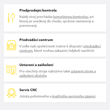
Předprodejní kontrola
Každý stroj prechádza
kompletnou kontrolou
, pri
ktorej je uvedený do chodu, správne nastavený a
premeraný.
Předváděcí centrum
V sídle naší společnosti máme k dispozici
předváděcí
centrum
, které mohou zákazníci kdykoli navštívit.
Ustavení a zaškolení
Pro všechny stroje nabízíme také
ustavení stroje a
zaškolení obsluhy
.
Servis CNC
Jistota pohotového a
kvalitního servisního zázemí
.