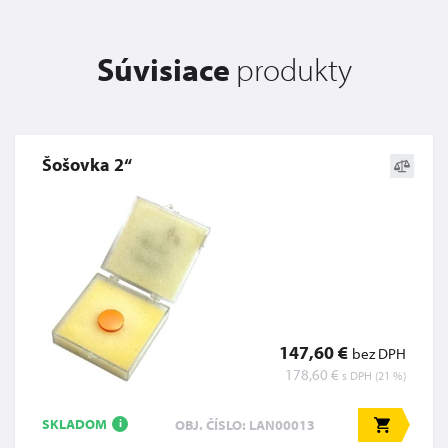
Súvisiace
produkty
Šošovka 2“
147,60 €
bez DPH
178,60 €
s DPH (21 %)
SKLADOM
OBJ. ČÍSLO: LAN00013
i