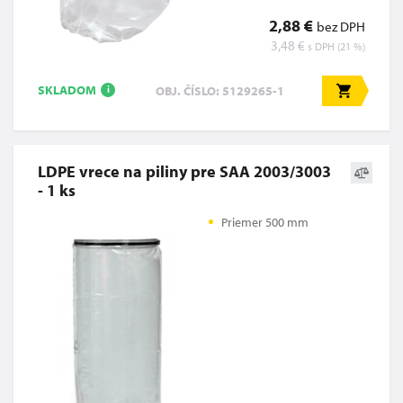
2,88 €
bez DPH
3,48 €
s DPH (21 %)
SKLADOM
OBJ. ČÍSLO: 5129265-1
i
LDPE vrece na piliny pre SAA 2003/3003
- 1 ks
Priemer 500 mm