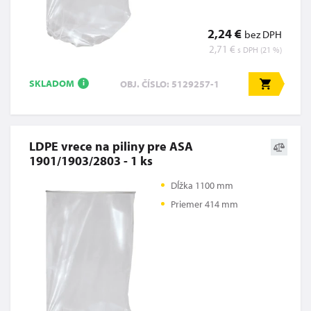
2,24 €
bez DPH
2,71 €
s DPH (21 %)
SKLADOM
OBJ. ČÍSLO: 5129257-1
i
LDPE vrece na piliny pre ASA
1901/1903/2803 - 1 ks
Dĺžka 1100 mm
Priemer 414 mm