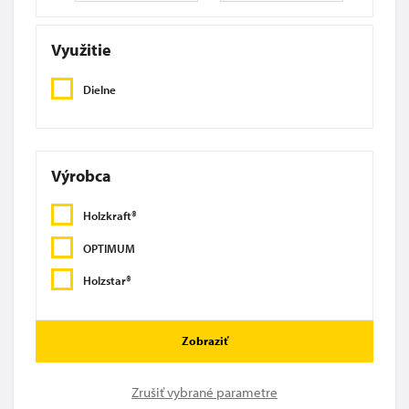
Využitie
Dielne
Výrobca
Holzkraft®
OPTIMUM
Holzstar®
Zobraziť
Zrušiť vybrané parametre