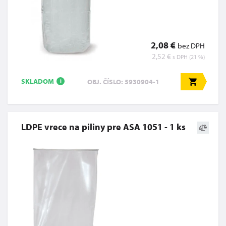
2,08 €
bez DPH
2,52 €
s DPH (21 %)
SKLADOM
OBJ. ČÍSLO: 5930904-1
i
LDPE vrece na piliny pre ASA 1051 - 1 ks