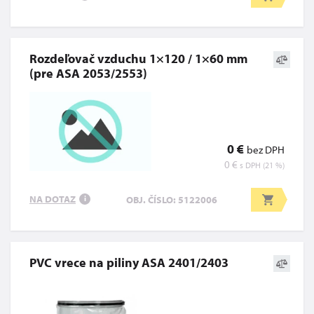
Rozdeľovač vzduchu 1×120 / 1×60 mm
(pre ASA 2053/2553)
0 €
bez DPH
0 €
s DPH (21 %)
NA DOTAZ
OBJ. ČÍSLO: 5122006
i
PVC vrece na piliny ASA 2401/2403