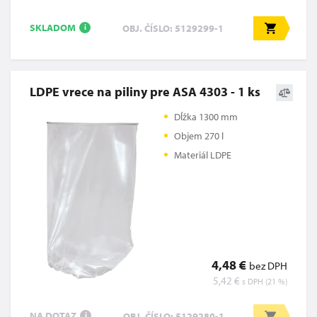
SKLADOM
OBJ. ČÍSLO: 5129299-1
i
LDPE vrece na piliny pre ASA 4303 - 1 ks
Dĺžka 1300 mm
Objem 270 l
Materiál LDPE
4,48 €
bez DPH
5,42 €
s DPH (21 %)
NA DOTAZ
OBJ. ČÍSLO: 5129280-1
i