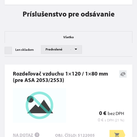
Príslušenstvo pre odsávanie
Všetko
Len skladom
Rozdeľovač vzduchu 1×120 / 1×80 mm
(pre ASA 2053/2553)
0 €
bez DPH
0 €
s DPH (21 %)
NA DOTAZ
OBJ. ČÍSLO: 5122005
i