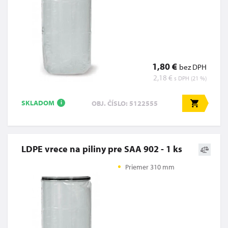
1,80 €
bez DPH
2,18 €
s DPH (21 %)
SKLADOM
OBJ. ČÍSLO: 5122555
i
LDPE vrece na piliny pre SAA 902 - 1 ks
Priemer 310 mm