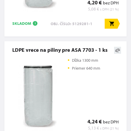
4,20 €
bez DPH
5,08 €
s DPH (21 %)
SKLADOM
OBJ. ČÍSLO: 5129281-1
i
LDPE vrece na piliny pre ASA 7703 - 1 ks
Dĺžka 1300 mm
Priemer 640 mm
4,24 €
bez DPH
5,13 €
s DPH (21 %)