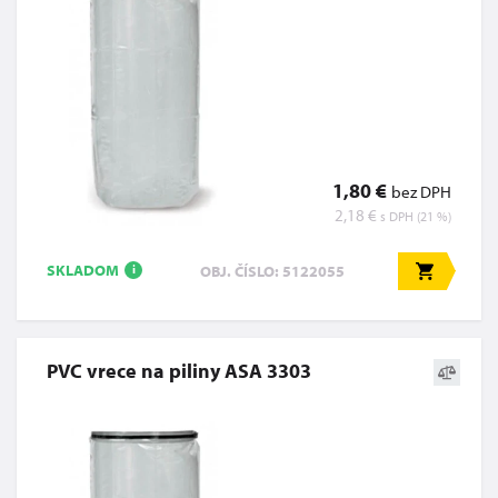
1,80 €
bez DPH
2,18 €
s DPH (21 %)
SKLADOM
OBJ. ČÍSLO: 5122055
i
PVC vrece na piliny ASA 3303